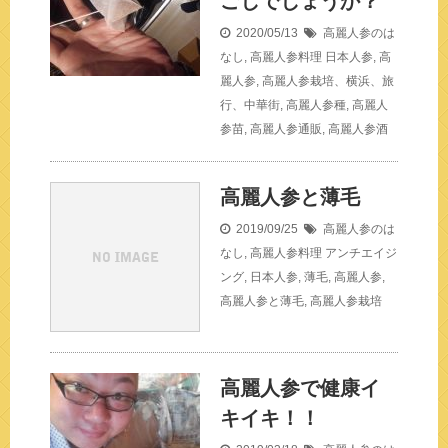
ごしでしょうか？
2020/05/13
高麗人参のは
なし
,
高麗人参料理
日本人参
,
高
麗人参
,
高麗人参栽培、横浜、旅
行、中華街
,
高麗人参種
,
高麗人
参苗
,
高麗人参通販
,
高麗人参酒
高麗人参と薄毛
2019/09/25
高麗人参のは
なし
,
高麗人参料理
アンチエイジ
ング
,
日本人参
,
薄毛
,
高麗人参
,
高麗人参と薄毛
,
高麗人参栽培
高麗人参で健康イ
キイキ！！