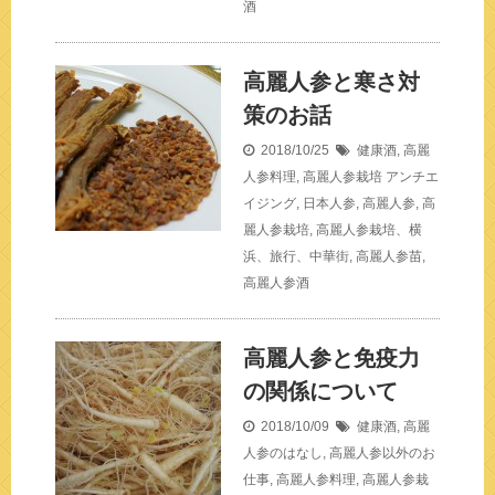
酒
高麗人参と寒さ対
策のお話
2018/10/25
健康酒
,
高麗
人参料理
,
高麗人参栽培
アンチエ
イジング
,
日本人参
,
高麗人参
,
高
麗人参栽培
,
高麗人参栽培、横
浜、旅行、中華街
,
高麗人参苗
,
高麗人参酒
高麗人参と免疫力
の関係について
2018/10/09
健康酒
,
高麗
人参のはなし
,
高麗人参以外のお
仕事
,
高麗人参料理
,
高麗人参栽