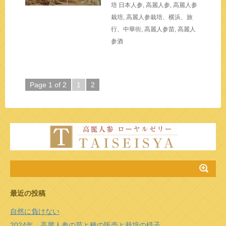
培
日本人参
,
高麗人参
,
高麗人参
栽培
,
高麗人参栽培、横浜、旅
行、中華街
,
高麗人参苗
,
高麗人
参酒
Page 1 of 2
1
2
最近の投稿
自然に負けない
2024年 高麗人参の苗と種の販売と栽培の様子