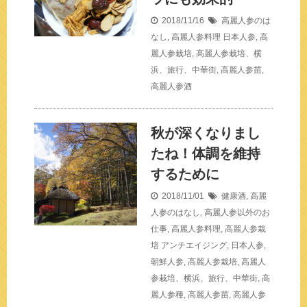
2018/11/16
高麗人参のは
なし
,
高麗人参料理
日本人参
,
高
麗人参栽培
,
高麗人参栽培、横
浜、旅行、中華街
,
高麗人参苗
,
高麗人参酒
秋が深くなりまし
たね！体調を維持
するために
2018/11/01
健康酒
,
高麗
人参のはなし
,
高麗人参以外のお
仕事
,
高麗人参料理
,
高麗人参栽
培
アンチエイジング
,
日本人参
,
朝鮮人参
,
高麗人参栽培
,
高麗人
参栽培、横浜、旅行、中華街
,
高
麗人参種
,
高麗人参苗
,
高麗人参