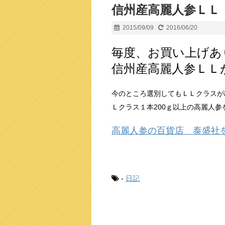
信州産高麗人参ＬＬ
2015/09/09
2016/06/20
毎度、お買い上げあ
信州産高麗人参ＬＬ
今のところ選別してもＬＬクラスが
Ｌクラス１本200ｇ以上の高麗人
高麗人参の百貨店 泰盛社
-
日記