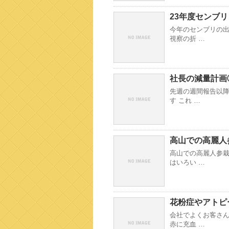
23年度センブリ
今年のセンブリの出
視察の折 …
社長の減量計画
先週の週間報告以
す これ …
高山での高麗人
高山での高麗人参
はいろい …
花粉症やアトピ
会社でよくお客さん
赤に充血 …