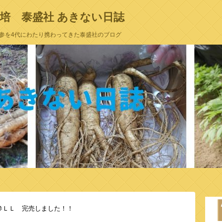
培 泰盛社 あきない日誌
参を4代にわたり携わってきた泰盛社のブログ
参ＬＬ 完売しました！！