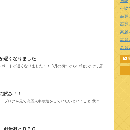
日記
生協
高麗
高麗
高麗
高麗
高麗
が遅くなりました
レポートが遅くなりました！！ 3月の初旬から中旬にかけて店
の試み！！
、ブログを見て高麗人参栽培をしていたいということ 我々
 明治村とＢＢＱ