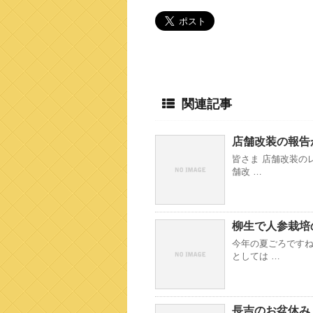
関連記事
店舗改装の報告
皆さま 店舗改装の
舗改 …
柳生で人参栽培
今年の夏ごろですね
としては …
長吉のお盆休み