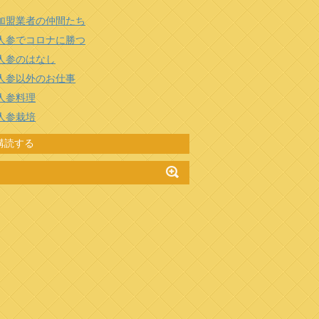
加盟業者の仲間たち
人参でコロナに勝つ
人参のはなし
人参以外のお仕事
人参料理
人参栽培
購読する