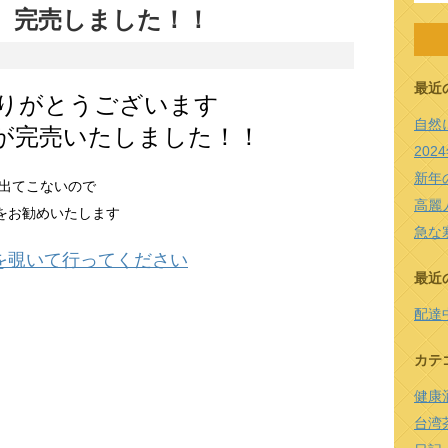
 完売しました！！
最近
りがとうございます
自然
が完売いたしました！！
20
新年
出てこないので
高麗
参をお勧めいたします
急な
を覗いて行ってください
最近
配達
カテ
健康
台湾