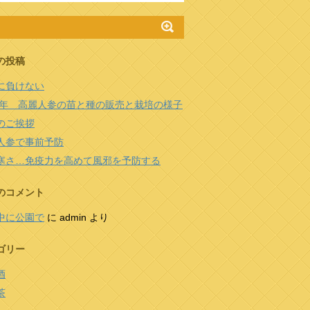
の投稿
に負けない
24年 高麗人参の苗と種の販売と栽培の様子
のご挨拶
人参で事前予防
寒さ…免疫力を高めて風邪を予防する
のコメント
中に公園で
に
admin
より
ゴリー
酒
茶