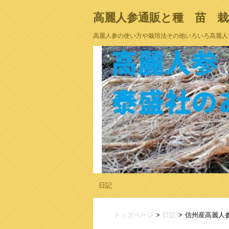
高麗人参通販と種 苗 栽
高麗人参の使い方や栽培法その他いろいろ高麗人
日記
トップページ
日記
信州産高麗人