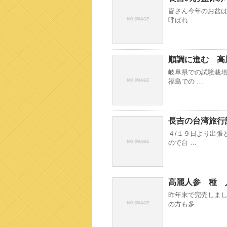
皆さん今年のお盆は
呼ばれ …
順調に進む 高
岐阜県での試験栽
福島での …
長吉の台湾旅行
４/１９日より出張
ので台 …
高麗人参 種 
昨年末で完売しま
の方も多 …