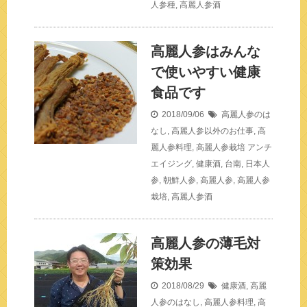
人参種
,
高麗人参酒
高麗人参はみんな
で使いやすい健康
食品です
2018/09/06
高麗人参のは
なし
,
高麗人参以外のお仕事
,
高
麗人参料理
,
高麗人参栽培
アンチ
エイジング
,
健康酒
,
台南
,
日本人
参
,
朝鮮人参
,
高麗人参
,
高麗人参
栽培
,
高麗人参酒
高麗人参の薄毛対
策効果
2018/08/29
健康酒
,
高麗
人参のはなし
,
高麗人参料理
,
高