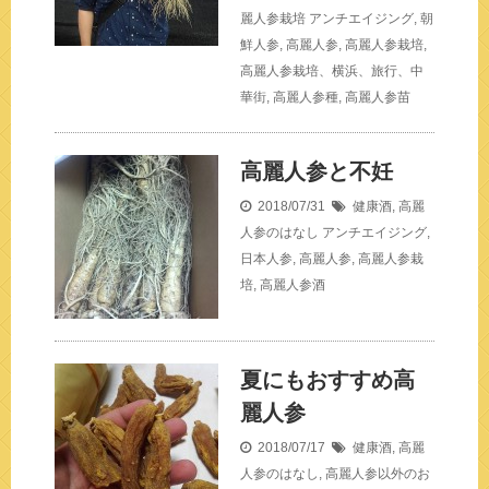
麗人参栽培
アンチエイジング
,
朝
鮮人参
,
高麗人参
,
高麗人参栽培
,
高麗人参栽培、横浜、旅行、中
華街
,
高麗人参種
,
高麗人参苗
高麗人参と不妊
2018/07/31
健康酒
,
高麗
人参のはなし
アンチエイジング
,
日本人参
,
高麗人参
,
高麗人参栽
培
,
高麗人参酒
夏にもおすすめ高
麗人参
2018/07/17
健康酒
,
高麗
人参のはなし
,
高麗人参以外のお