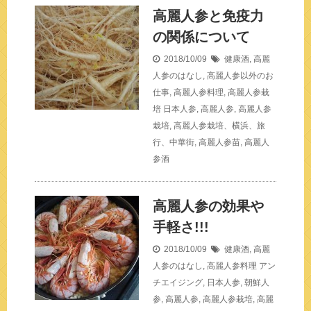
高麗人参と免疫力
の関係について
2018/10/09
健康酒
,
高麗
人参のはなし
,
高麗人参以外のお
仕事
,
高麗人参料理
,
高麗人参栽
培
日本人参
,
高麗人参
,
高麗人参
栽培
,
高麗人参栽培、横浜、旅
行、中華街
,
高麗人参苗
,
高麗人
参酒
高麗人参の効果や
手軽さ!!!
2018/10/09
健康酒
,
高麗
人参のはなし
,
高麗人参料理
アン
チエイジング
,
日本人参
,
朝鮮人
参
,
高麗人参
,
高麗人参栽培
,
高麗