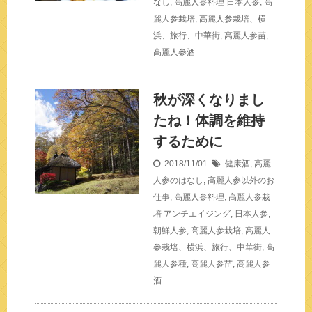
なし
,
高麗人参料理
日本人参
,
高
麗人参栽培
,
高麗人参栽培、横
浜、旅行、中華街
,
高麗人参苗
,
高麗人参酒
秋が深くなりまし
たね！体調を維持
するために
2018/11/01
健康酒
,
高麗
人参のはなし
,
高麗人参以外のお
仕事
,
高麗人参料理
,
高麗人参栽
培
アンチエイジング
,
日本人参
,
朝鮮人参
,
高麗人参栽培
,
高麗人
参栽培、横浜、旅行、中華街
,
高
麗人参種
,
高麗人参苗
,
高麗人参
酒