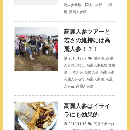
麗人参栽培、横浜、旅行、中華
街
,
高麗人参酒
高麗人参ツアーと
若さの維持には高
麗人参！？！
2018/12/07
健康酒
,
高麗
人参のはなし
,
高麗人参栽培
健康
酒
,
日本人参
,
朝鮮人参
,
高麗人参
,
高麗人参栽培
,
高麗人参種
,
高麗
人参苗
,
高麗人参酒
高麗人参はイライ
ラにも効果的
2018/11/16
高麗人参のは