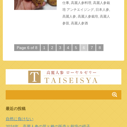
仕事
,
高麗人参料理
,
高麗人参栽
培
アンチエイジング
,
日本人参
,
高麗人参
,
高麗人参栽培
,
高麗人
参苗
,
高麗人参酒
Page 6 of 8
1
2
3
4
5
6
7
8
最近の投稿
自然に負けない
2024年 高麗人参の苗と種の販売と栽培の様子