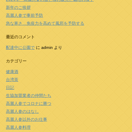
新年のご挨拶
高麗人参で事前予防
急な寒さ…免疫力を高めて風邪を予防する
最近のコメント
配達中に公園で
に
admin
より
カテゴリー
健康酒
台湾茶
日記
生協加盟業者の仲間たち
高麗人参でコロナに勝つ
高麗人参のはなし
高麗人参以外のお仕事
高麗人参料理