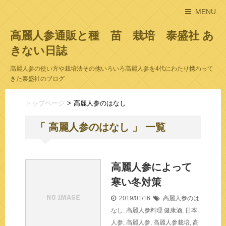
MENU
高麗人参通販と種 苗 栽培 泰盛社 あ
きない日誌
高麗人参の使い方や栽培法その他いろいろ高麗人参を4代にわたり携わって
きた泰盛社のブログ
トップページ
高麗人参のはなし
「 高麗人参のはなし 」 一覧
高麗人参によって
寒い冬対策
2019/01/16
高麗人参のは
なし
,
高麗人参料理
健康酒
,
日本
人参
,
高麗人参
,
高麗人参栽培
,
高