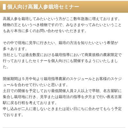
個人向け高麗人参栽培セミナー
高麗人参を栽培してみたいという方がここ数年急激に増えております。
植物の王ともいうべき植物ですので、みなさまやってみたいということ
もあり本当に多くのお問い合わせをいただきます。
その中で現地に見学に行きたい、栽培の方法を知りたいという希望が
多々あります。
当社としては過去数度における栽培指導において商業規模の農家限定で
行っておりましたセミナーを個人向けにも開催するようにいたしまし
た。
開催期間は５月中旬より栽培指導農家のスケジュールとお客様のスケジ
ュールを合わせて行いたいと思います。
土日での開催を予定しており最低開催人員２人以上で早朝、名古屋駅に
集合し栽培地に行き、見学または栽培法の指導を夕方まで行い夜名古屋
駅に戻る行程を考えております。
申し込みが二人に達しないときまたは近い日にちに合わせてもらう予定
でおります。