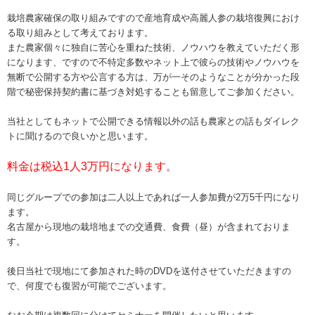
栽培農家確保の取り組みですので産地育成や高麗人参の栽培復興におけ
る取り組みとして考えております。
また農家個々に独自に苦心を重ねた技術、ノウハウを教えていただく形
になります、ですので不特定多数やネット上で彼らの技術やノウハウを
無断で公開する方や公言する方は、万が一そのようなことが分かった段
階で秘密保持契約書に基づき対処することも留意してご参加ください。
当社としてもネットで公開できる情報以外の話も農家との話もダイレク
トに聞けるので良いかと思います。
料金は税込1人3万円になります。
同じグループでの参加は
二人以上であれば一人参加費が2万5千円
になり
ます。
名古屋から現地の栽培地までの交通費、食費（昼）が含まれておりま
す。
後日当社で現地にて参加された時のDVDを送付させていただきますの
で、何度でも復習が可能でございます。